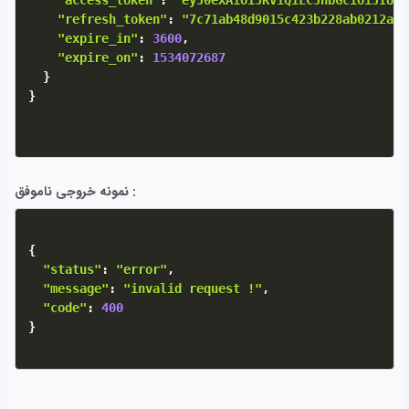
"access_token"
:
"eyJ0eXAiOiJKV1QiLCJhbGciOiJIUzI
"refresh_token"
:
"7c71ab48d9015c423b228ab0212a7a
"expire_in"
:
3600
,
"expire_on"
:
1534072687
}
}
نمونه خروجی ناموفق :
{
"status"
:
"error"
,
"message"
:
"invalid request !"
,
"code"
:
400
}