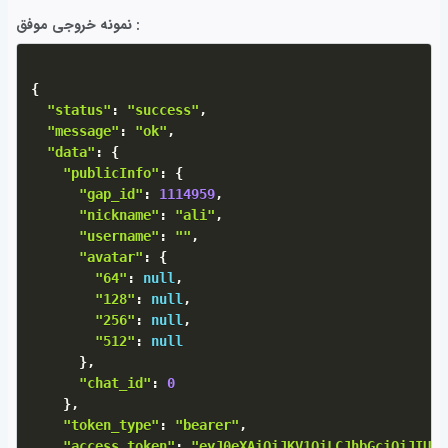
نمونه خروجی موفق :
{
"status"
:
"success"
,
"message"
:
"ok"
,
"data"
:
{
"publicInfo"
:
{
"gap_id"
:
1114959
,
"nickname"
:
"ali"
,
"username"
:
""
,
"avatar"
:
{
"64"
:
null
,
"128"
:
null
,
"256"
:
null
,
"512"
:
null
}
,
"chat_id"
:
0
}
,
"token_type"
:
"bearer"
,
"access_token"
:
"eyJ0eXAiOiJKV1QiLCJhbGciOiJIUzI