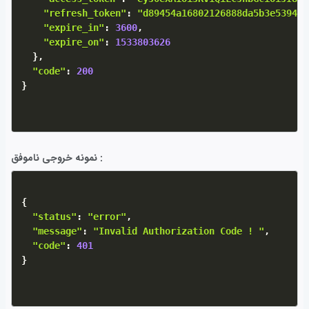
"refresh_token"
:
"d89454a16802126888da5b3e53940d
"expire_in"
:
3600
,
"expire_on"
:
1533803626
}
,
"code"
:
200
}
نمونه خروجی ناموفق :
{
"status"
:
"error"
,
"message"
:
"Invalid Authorization Code ! "
,
"code"
:
401
}